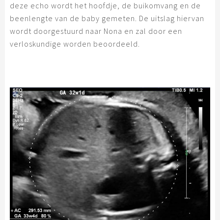
deze echo wordt het hoofdje, de buikomvang en de
beenlengte van de baby gemeten. De uitslag hiervan
wordt doorgestuurd naar Nona en zal door een
verloskundige worden beoordeeld.