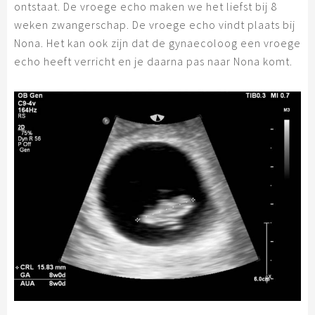
ontstaat. De vroege echo maken we het liefst bij 8
weken zwangerschap. De vroege echo vindt plaats bij
Nona. Het kan ook zijn dat de gynaecoloog een vroege
echo heeft verricht en je daarna pas naar Nona komt.