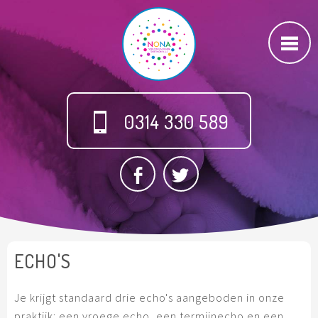
0314 330 589
ECHO'S
Je krijgt standaard drie echo's aangeboden in onze
praktijk: een vroege echo, een termijnecho en een