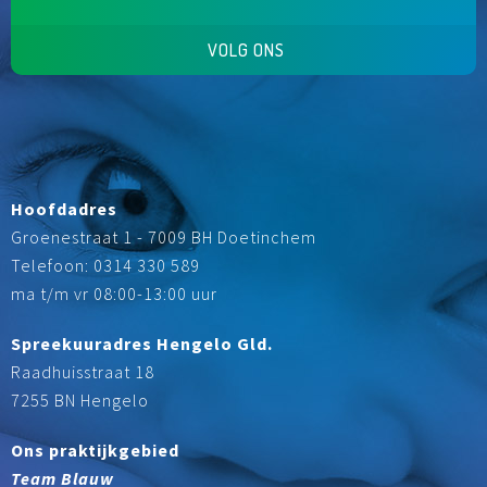
VOLG ONS
Hoofdadres
Groenestraat 1 - 7009 BH Doetinchem
Telefoon: 0314 330 589
ma t/m vr 08:00-13:00 uur
Spreekuuradres Hengelo Gld.
Raadhuisstraat 18
7255 BN Hengelo
Ons praktijkgebied
Team Blauw