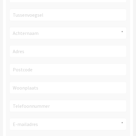
Tussenvoegsel
Achternaam
Adres
Postcode
Woonplaats
Telefoonnummer
E-mailadres