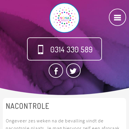
0314 330 589
NACONTROLE
Ongeveer zes weken na de bevalling vindt de
nacontrole plaats. Je mag hiervoor zelf een afspraak